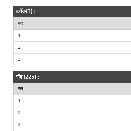
ब्लॉक(3) :
क्र
1
2
3
गाँव (225) :
क्र
1
2
3