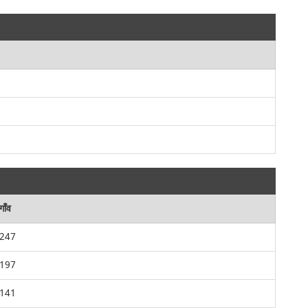
गाँव
247
197
141